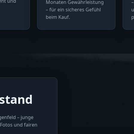
rent und
Monaten Gewährleistung
–
– für ein sicheres Gefühl
u
beim Kauf.
p
stand
genfeld – junge
Fotos und fairen