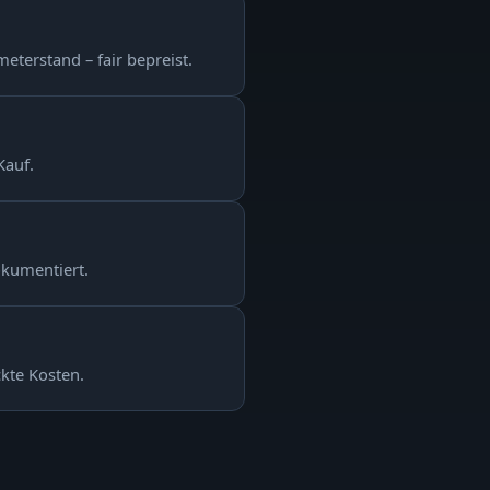
eterstand – fair bepreist.
Kauf.
okumentiert.
ckte Kosten.