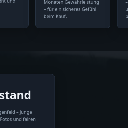
rent und
Monaten Gewährleistung
–
– für ein sicheres Gefühl
u
beim Kauf.
p
stand
genfeld – junge
Fotos und fairen