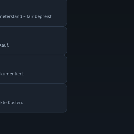
eterstand – fair bepreist.
Kauf.
okumentiert.
ckte Kosten.