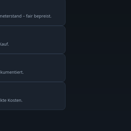
eterstand – fair bepreist.
Kauf.
okumentiert.
ckte Kosten.