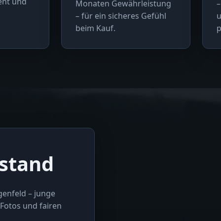
rent und
Monaten Gewährleistung
–
– für ein sicheres Gefühl
u
beim Kauf.
p
stand
genfeld – junge
Fotos und fairen