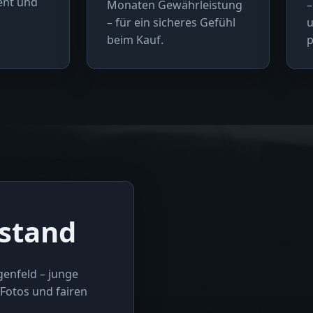
rent und
Monaten Gewährleistung
–
– für ein sicheres Gefühl
u
beim Kauf.
p
stand
genfeld – junge
Fotos und fairen