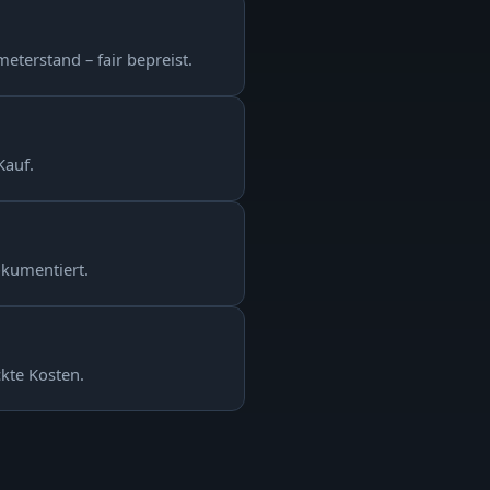
eterstand – fair bepreist.
Kauf.
okumentiert.
ckte Kosten.