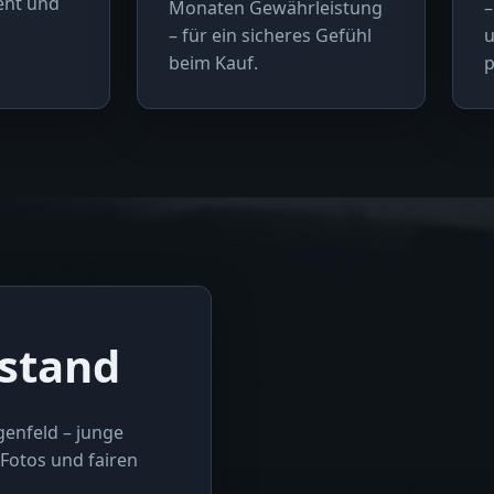
rent und
Monaten Gewährleistung
–
– für ein sicheres Gefühl
u
beim Kauf.
p
stand
genfeld – junge
Fotos und fairen