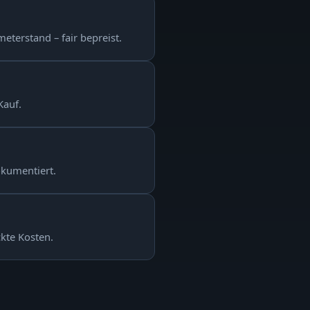
eterstand – fair bepreist.
Kauf.
okumentiert.
ckte Kosten.