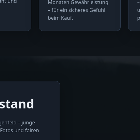
rent und
Monaten Gewährleistung
–
– für ein sicheres Gefühl
u
beim Kauf.
p
stand
genfeld – junge
Fotos und fairen