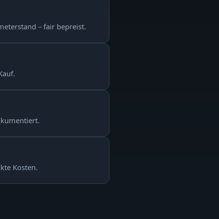
eterstand – fair bepreist.
Kauf.
okumentiert.
ckte Kosten.