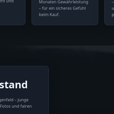
rent und
Monaten Gewährleistung
–
– für ein sicheres Gefühl
u
beim Kauf.
p
stand
genfeld – junge
Fotos und fairen