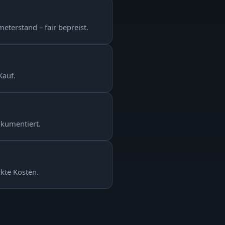
eterstand – fair bepreist.
Kauf.
okumentiert.
ckte Kosten.